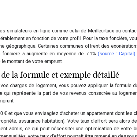
es simulateurs en ligne comme celui de Meilleurtaux ou contacte
érablement en fonction de votre profil. Pour la taxe foncière, v
e géographique. Certaines communes offrent des exonérations
 taxe foncière a augmenté en moyenne de 7,1%
(source : Capital)
e le montant de votre emprunt.
n de la formule et exemple détaillé
vos charges de logement, vous pouvez appliquer la formule du 
e qui représente la part de vos revenus consacrée au logement.
mprunt.
€ et que vous envisagiez d’acheter un appartement dont les c
opriété, assurance habitation). Votre taux d’effort sera alors
ent admis, ce qui peut nécessiter une optimisation de votre b
ensualités, votre taux d’effort pourrait être ramené en dessous 